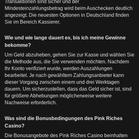
Transaktionen sind sicher und der
Mindesteinzahlungsbetrag wird beim Auschecken deutlich
angezeigt. Die neuesten Optionen in Deutschland finden
Sie im Bereich Kassierer.
Wie und wie lange dauert es, bis ich meine Gewinne
bekomme?
Um Geld abzuheben, gehen Sie zur Kasse und wählen Sie
die Methode aus, die Sie verwenden möchten. Nachdem
Ihr Konto verifiziert wurde, werden Auszahlungen
bearbeitet. Je nach gewähltem Zahlungsanbieter kann
dieser Vorgang zwischen einem und drei Werktagen
dauern. Um sicherzustellen, dass das Geld sicher ist, sind
für größere Abhebungen möglicherweise weitere
Nachweise erforderlich.
Was sind die Bonusbedingungen des Pink Riches
Casino?
Die Bonusangebote des Pink Riches Casino beinhalten