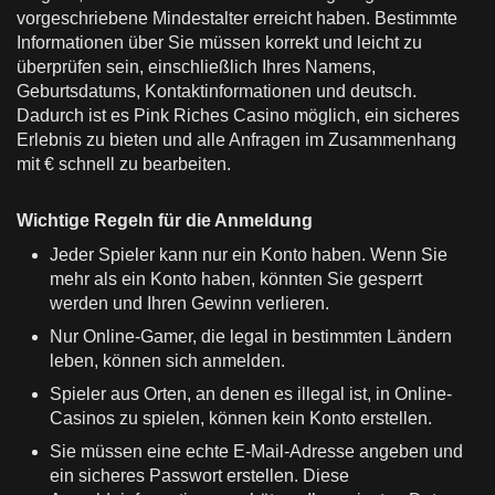
vorgeschriebene Mindestalter erreicht haben. Bestimmte
Informationen über Sie müssen korrekt und leicht zu
überprüfen sein, einschließlich Ihres Namens,
Geburtsdatums, Kontaktinformationen und deutsch.
Dadurch ist es Pink Riches Casino möglich, ein sicheres
Erlebnis zu bieten und alle Anfragen im Zusammenhang
mit € schnell zu bearbeiten.
Wichtige Regeln für die Anmeldung
Jeder Spieler kann nur ein Konto haben. Wenn Sie
mehr als ein Konto haben, könnten Sie gesperrt
werden und Ihren Gewinn verlieren.
Nur Online-Gamer, die legal in bestimmten Ländern
leben, können sich anmelden.
Spieler aus Orten, an denen es illegal ist, in Online-
Casinos zu spielen, können kein Konto erstellen.
Sie müssen eine echte E-Mail-Adresse angeben und
ein sicheres Passwort erstellen. Diese