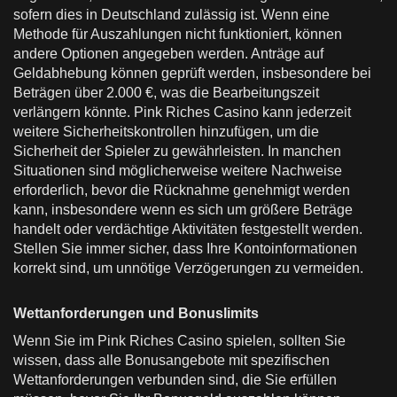
sofern dies in Deutschland zulässig ist. Wenn eine
Methode für Auszahlungen nicht funktioniert, können
andere Optionen angegeben werden. Anträge auf
Geldabhebung können geprüft werden, insbesondere bei
Beträgen über 2.000 €, was die Bearbeitungszeit
verlängern könnte. Pink Riches Casino kann jederzeit
weitere Sicherheitskontrollen hinzufügen, um die
Sicherheit der Spieler zu gewährleisten. In manchen
Situationen sind möglicherweise weitere Nachweise
erforderlich, bevor die Rücknahme genehmigt werden
kann, insbesondere wenn es sich um größere Beträge
handelt oder verdächtige Aktivitäten festgestellt werden.
Stellen Sie immer sicher, dass Ihre Kontoinformationen
korrekt sind, um unnötige Verzögerungen zu vermeiden.
Wettanforderungen und Bonuslimits
Wenn Sie im Pink Riches Casino spielen, sollten Sie
wissen, dass alle Bonusangebote mit spezifischen
Wettanforderungen verbunden sind, die Sie erfüllen