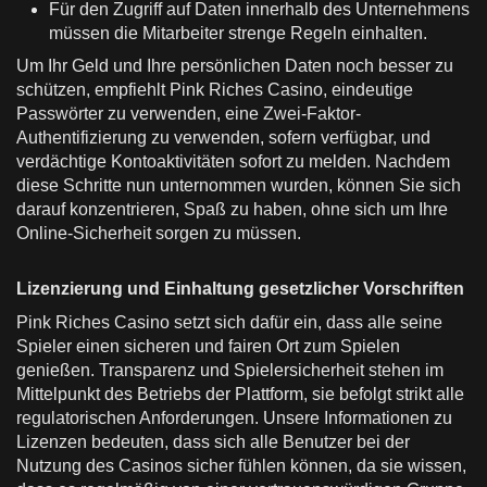
Für den Zugriff auf Daten innerhalb des Unternehmens
müssen die Mitarbeiter strenge Regeln einhalten.
Um Ihr Geld und Ihre persönlichen Daten noch besser zu
schützen, empfiehlt Pink Riches Casino, eindeutige
Passwörter zu verwenden, eine Zwei-Faktor-
Authentifizierung zu verwenden, sofern verfügbar, und
verdächtige Kontoaktivitäten sofort zu melden. Nachdem
diese Schritte nun unternommen wurden, können Sie sich
darauf konzentrieren, Spaß zu haben, ohne sich um Ihre
Online-Sicherheit sorgen zu müssen.
Lizenzierung und Einhaltung gesetzlicher Vorschriften
Pink Riches Casino setzt sich dafür ein, dass alle seine
Spieler einen sicheren und fairen Ort zum Spielen
genießen. Transparenz und Spielersicherheit stehen im
Mittelpunkt des Betriebs der Plattform, sie befolgt strikt alle
regulatorischen Anforderungen. Unsere Informationen zu
Lizenzen bedeuten, dass sich alle Benutzer bei der
Nutzung des Casinos sicher fühlen können, da sie wissen,