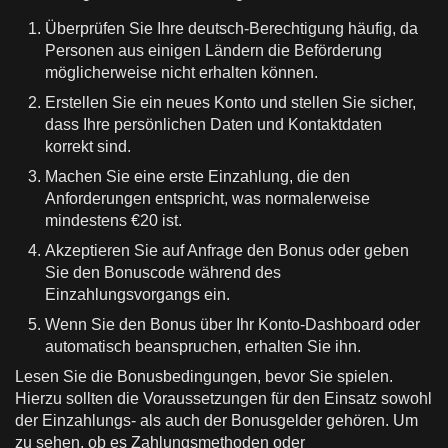
Überprüfen Sie Ihre deutsch-Berechtigung häufig, da
Personen aus einigen Ländern die Beförderung
möglicherweise nicht erhalten können.
Erstellen Sie ein neues Konto und stellen Sie sicher,
dass Ihre persönlichen Daten und Kontaktdaten
korrekt sind.
Machen Sie eine erste Einzahlung, die den
Anforderungen entspricht, was normalerweise
mindestens €20 ist.
Akzeptieren Sie auf Anfrage den Bonus oder geben
Sie den Bonuscode während des
Einzahlungsvorgangs ein.
Wenn Sie den Bonus über Ihr Konto-Dashboard oder
automatisch beanspruchen, erhalten Sie ihn.
Lesen Sie die Bonusbedingungen, bevor Sie spielen.
Hierzu sollten die Voraussetzungen für den Einsatz sowohl
der Einzahlungs- als auch der Bonusgelder gehören. Um
zu sehen, ob es Zahlungsmethoden oder