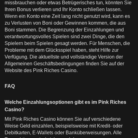
missbrauchen oder etwas Betrügerisches tun, könnten Sie
Ihren Bonus verlieren und Ihr Konto schließen lassen.
Wenn ein Konto eine Zeit lang nicht genutzt wird, kann es
zu Verlusten von Boni oder Gewinnen kommen, die aus
Boni stammen. Die Begrenzung der Einzahlungen und
verantwortungsvolles Spielen sind zwei Dinge, die den
Spielern beim Spielen gesagt werden. Für Menschen, die
Probleme mit dem Glücksspiel haben, steht Hilfe zur
Verfügung. Die aktuellste und vollständige Version der
Allgemeinen Geschäftsbedingungen finden Sie auf der
Website des Pink Riches Casino.
FAQ
Welche Einzahlungsoptionen gibt es im Pink Riches
Casino?
Mit Pink Riches Casino können Sie auf verschiedene
Weise Geld einzahlen, beispielsweise mit Kredit- oder
Debitkarten, E-Wallets oder Banküberweisungen. Alle