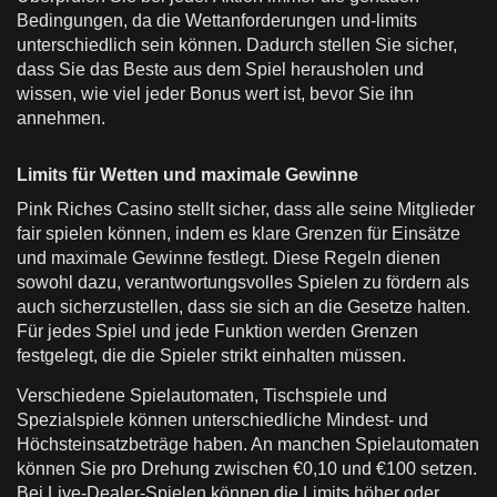
Bedingungen, da die Wettanforderungen und-limits
unterschiedlich sein können. Dadurch stellen Sie sicher,
dass Sie das Beste aus dem Spiel herausholen und
wissen, wie viel jeder Bonus wert ist, bevor Sie ihn
annehmen.
Limits für Wetten und maximale Gewinne
Pink Riches Casino stellt sicher, dass alle seine Mitglieder
fair spielen können, indem es klare Grenzen für Einsätze
und maximale Gewinne festlegt. Diese Regeln dienen
sowohl dazu, verantwortungsvolles Spielen zu fördern als
auch sicherzustellen, dass sie sich an die Gesetze halten.
Für jedes Spiel und jede Funktion werden Grenzen
festgelegt, die die Spieler strikt einhalten müssen.
Verschiedene Spielautomaten, Tischspiele und
Spezialspiele können unterschiedliche Mindest- und
Höchsteinsatzbeträge haben. An manchen Spielautomaten
können Sie pro Drehung zwischen €0,10 und €100 setzen.
Bei Live-Dealer-Spielen können die Limits höher oder