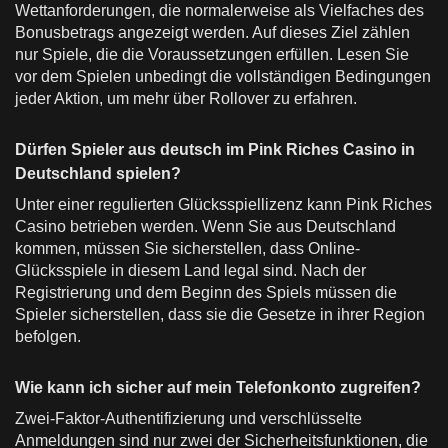
Wettanforderungen, die normalerweise als Vielfaches des
Bonusbetrags angezeigt werden. Auf dieses Ziel zählen
nur Spiele, die die Voraussetzungen erfüllen. Lesen Sie
vor dem Spielen unbedingt die vollständigen Bedingungen
jeder Aktion, um mehr über Rollover zu erfahren.
Dürfen Spieler aus deutsch im Pink Riches Casino in
Deutschland spielen?
Unter einer regulierten Glücksspiellizenz kann Pink Riches
Casino betrieben werden. Wenn Sie aus Deutschland
kommen, müssen Sie sicherstellen, dass Online-
Glücksspiele in diesem Land legal sind. Nach der
Registrierung und dem Beginn des Spiels müssen die
Spieler sicherstellen, dass sie die Gesetze in ihrer Region
befolgen.
Wie kann ich sicher auf mein Telefonkonto zugreifen?
Zwei-Faktor-Authentifizierung und verschlüsselte
Anmeldungen sind nur zwei der Sicherheitsfunktionen, die