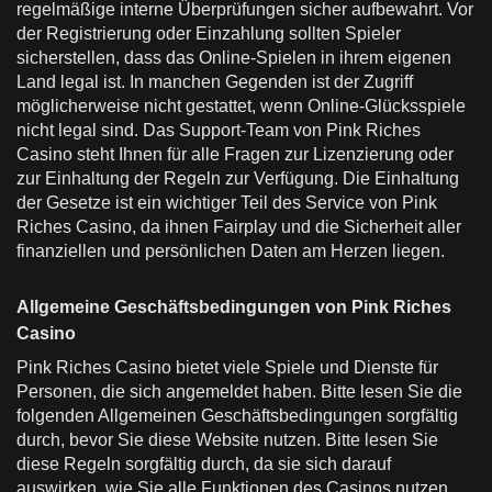
regelmäßige interne Überprüfungen sicher aufbewahrt. Vor
der Registrierung oder Einzahlung sollten Spieler
sicherstellen, dass das Online-Spielen in ihrem eigenen
Land legal ist. In manchen Gegenden ist der Zugriff
möglicherweise nicht gestattet, wenn Online-Glücksspiele
nicht legal sind. Das Support-Team von Pink Riches
Casino steht Ihnen für alle Fragen zur Lizenzierung oder
zur Einhaltung der Regeln zur Verfügung. Die Einhaltung
der Gesetze ist ein wichtiger Teil des Service von Pink
Riches Casino, da ihnen Fairplay und die Sicherheit aller
finanziellen und persönlichen Daten am Herzen liegen.
Allgemeine Geschäftsbedingungen von Pink Riches
Casino
Pink Riches Casino bietet viele Spiele und Dienste für
Personen, die sich angemeldet haben. Bitte lesen Sie die
folgenden Allgemeinen Geschäftsbedingungen sorgfältig
durch, bevor Sie diese Website nutzen. Bitte lesen Sie
diese Regeln sorgfältig durch, da sie sich darauf
auswirken, wie Sie alle Funktionen des Casinos nutzen,